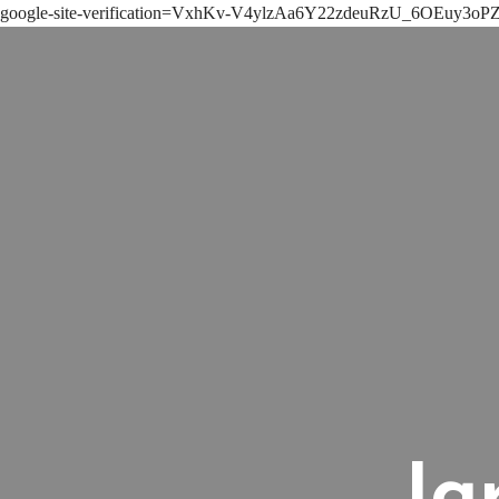
google-site-verification=VxhKv-V4ylzAa6Y22zdeuRzU_6OEuy3
Ig