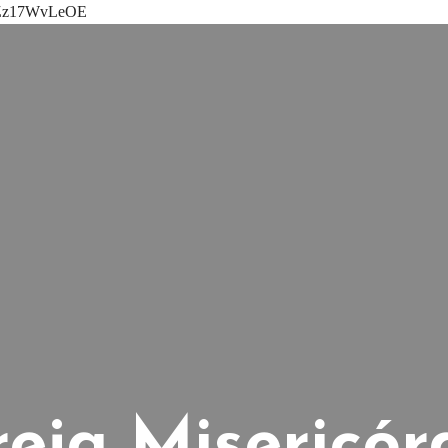
oPZz17WvLeOE
reja Misericór